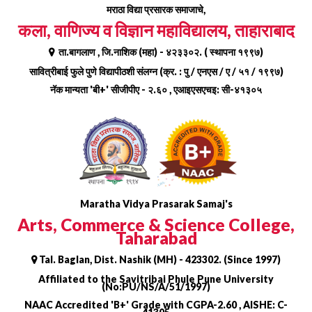
Skip
मराठा विद्या प्रसारक समाजाचे,
to
कला, वाणिज्य व विज्ञान महाविद्यालय, ताहाराबाद
content
ता.बागलाण , जि.नाशिक (महा) - ४२३३०२. ( स्थापना १९९७)
सावित्रीबाई फुले पुणे विद्यापीठशी संलग्न (क्र. : पु / एनएस / ए / ५१ / १९९७)
नॅक मान्यता 'बी+' सीजीपीए - २.६० , एआइएसएचइ: सी-४१३०५
Maratha Vidya Prasarak Samaj's
Arts, Commerce & Science College,
Taharabad
Tal. Baglan, Dist. Nashik (MH) - 423302. (Since 1997)
Affiliated to the Savitribai Phule Pune University
(No:PU/NS/A/51/1997)
NAAC Accredited 'B+' Grade with CGPA-2.60 , AISHE: C-